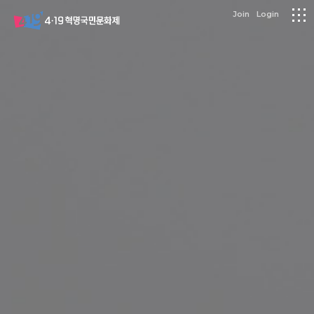
logo
Join
Login
메
뉴